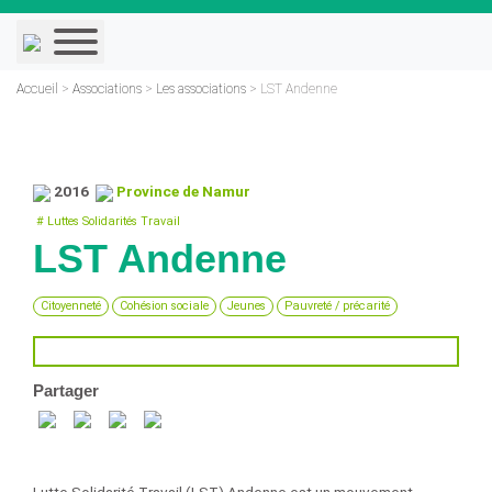
Skip
to
content
LST Andenne
Accueil
>
Associations
>
Les associations
>
2016
Province de Namur
# Luttes Solidarités Travail
LST Andenne
Citoyenneté
Cohésion sociale
Jeunes
Pauvreté / précarité
Partager