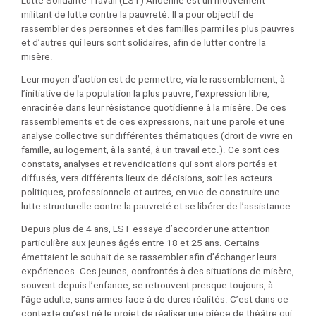
Lutte Solidarité Travail (LST) Andenne est un mouvement
militant de lutte contre la pauvreté. Il a pour objectif de
rassembler des personnes et des familles parmi les plus pauvres
et d’autres qui leurs sont solidaires, afin de lutter contre la
misère.
Leur moyen d’action est de permettre, via le rassemblement, à
l’initiative de la population la plus pauvre, l’expression libre,
enracinée dans leur résistance quotidienne à la misère. De ces
rassemblements et de ces expressions, nait une parole et une
analyse collective sur différentes thématiques (droit de vivre en
famille, au logement, à la santé, à un travail etc.). Ce sont ces
constats, analyses et revendications qui sont alors portés et
diffusés, vers différents lieux de décisions, soit les acteurs
politiques, professionnels et autres, en vue de construire une
lutte structurelle contre la pauvreté et se libérer de l’assistance.
Depuis plus de 4 ans, LST essaye d’accorder une attention
particulière aux jeunes âgés entre 18 et 25 ans. Certains
émettaient le souhait de se rassembler afin d’échanger leurs
expériences. Ces jeunes, confrontés à des situations de misère,
souvent depuis l’enfance, se retrouvent presque toujours, à
l’âge adulte, sans armes face à de dures réalités. C’est dans ce
contexte qu’est né le projet de réaliser une pièce de théâtre qui